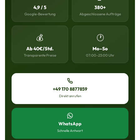
4,9 / 5
380+
Google-Bewertung
Abgeschlossene Aufträge
💰
🕐
Ab 40€/Std.
Mo–So
Transparente Preise
07:00–23:00 Uhr
+49 170 8877859
Direkt anrufen
WhatsApp
Schnelle Antwort