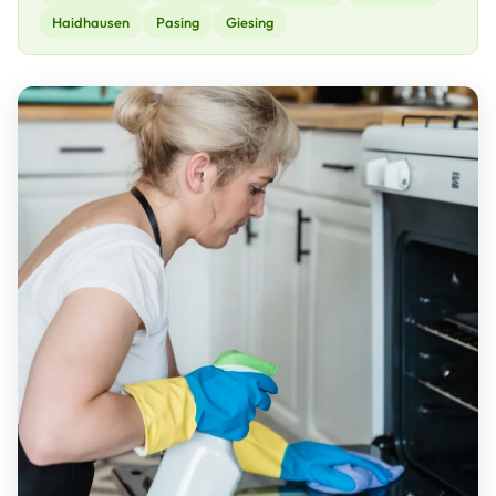
Haidhausen
Pasing
Giesing