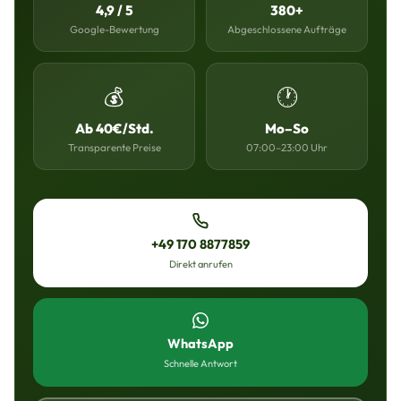
4,9 / 5
380+
Google-Bewertung
Abgeschlossene Aufträge
💰
🕐
Ab 40€/Std.
Mo–So
Transparente Preise
07:00–23:00 Uhr
+49 170 8877859
Direkt anrufen
WhatsApp
Schnelle Antwort