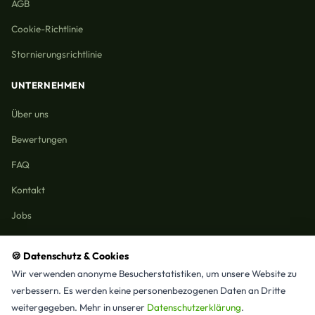
AGB
Cookie-Richtlinie
Stornierungsrichtlinie
UNTERNEHMEN
Über uns
Bewertungen
FAQ
Kontakt
Jobs
🍪 Datenschutz & Cookies
Wir verwenden anonyme Besucherstatistiken, um unsere Website zu
Reinigungmunchen.de © 2026 Alle Rechte vorbehalten
verbessern. Es werden keine personenbezogenen Daten an Dritte
Alle Leistungen & Stadtteile
weitergegeben. Mehr in unserer
Datenschutzerklärung
.
⭐ 4,9/5 Google · 15 Bewertungen · Seit 2025 in München