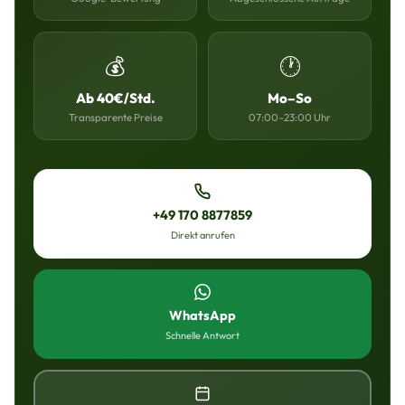
💰
🕐
Ab 40€/Std.
Mo–So
Transparente Preise
07:00–23:00 Uhr
+49 170 8877859
Direkt anrufen
WhatsApp
Schnelle Antwort