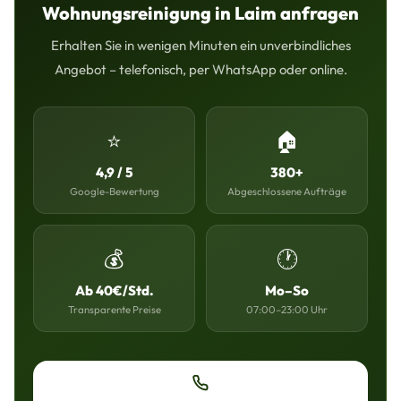
Wohnungsreinigung in Laim anfragen
Erhalten Sie in wenigen Minuten ein unverbindliches
Angebot – telefonisch, per WhatsApp oder online.
⭐
🏠
4,9 / 5
380+
Google-Bewertung
Abgeschlossene Aufträge
💰
🕐
Ab 40€/Std.
Mo–So
Transparente Preise
07:00–23:00 Uhr