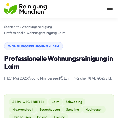
Startseite
›
Wohnungsreinigung
›
Professionelle Wohnungsreinigung Laim
WOHNUNGSREINIGUNG · LAIM
Professionelle Wohnungsreinigung in
Laim
27. Mai 2026
ca. 8 Min. Lesezeit
Laim, München
💰 Ab 40€/Std.
SERVICEGEBIETE:
Laim
Schwabing
Maxvorstadt
Bogenhausen
Sendling
Neuhausen
Haidhausen
Pasing
Giesing