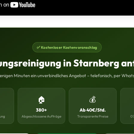
✅ Kostenloser Kostenvoranschlag
ngsreinigung in Starnberg an
wenigen Minuten ein unverbindliches Angebot – telefonisch, per What
🏠
💰
380+
Ab 40€/Std.
ung
Abgeschlossene Aufträge
Transparente Preise
07