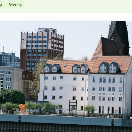
g
Giesing