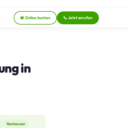
📅 Online buchen
📞 Jetzt anrufen
ung in
Neuhausen