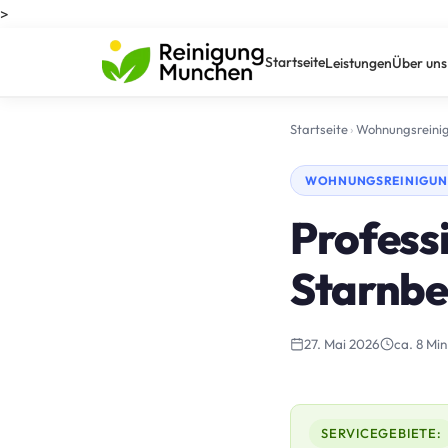
>
Startseite
Leistungen
Über uns
Startseite
›
Wohnungsreini
WOHNUNGSREINIGUNG
Profess
Starnbe
27. Mai 2026
ca. 8 Min
SERVICEGEBIETE: