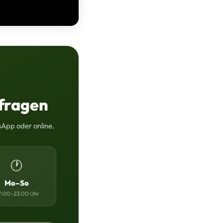
fragen
sApp oder online.
🕐
Mo–So
:00–23:00 Uhr