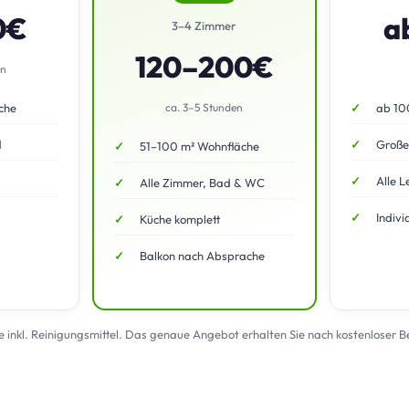
0€
a
3–4 Zimmer
120–200€
en
che
ca. 3–5 Stunden
ab 10
d
Große
51–100 m² Wohnfläche
Alle L
Alle Zimmer, Bad & WC
Indivi
Küche komplett
Balkon nach Absprache
te inkl. Reinigungsmittel. Das genaue Angebot erhalten Sie nach kostenloser 