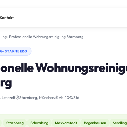
Kontakt
gung
›
Professionelle Wohnungsreinigung Starnberg
 · STARNBERG
ionelle Wohnungsreinig
rg
. Lesezeit
Starnberg, München
💰 Ab 40€/Std.
Starnberg
Schwabing
Maxvorstadt
Bogenhausen
Sendling