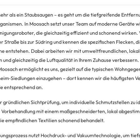
mehr als ein Staubsaugen – es geht um die tiefgreifende Entfern
ganismen. In Moosach setzt unser Team auf moderne Geräte wi
igungsroboter, die gleichzeitig effizient und schonend wirken.
 Straße bis zur Südring und kennen die spezifischen Flecken, di
ähe entstehen. Dabei arbeiten wir mit umweltfreundlichen, loka
 und gleichzeitig die Luftqualität in Ihrem Zuhause verbessern
oosach ermöglicht es uns, gezielt auf die typischen Wohngege
eim‑Siedlungen einzugehen – dort kennen wir die häufigsten 
e entsprechend an.
 gründlichen Sichtprüfung, um individuelle Schmutzstellen zu id
ie Vorbehandlung mit einem maßgeschneiderten, lokal abgesti
die empfindlichen Textilien schonend behandelt.
gungsprozess nutzt Hochdruck- und Vakuumtechnologie, um tief