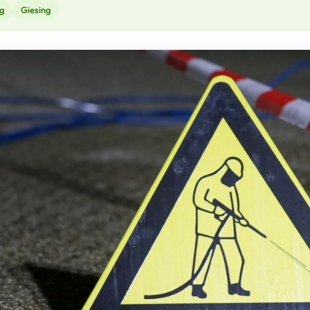
g
Giesing