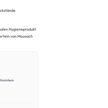
ückstände
onalen Hygieneprodukt.
ierteln von Moosach
estimmtem