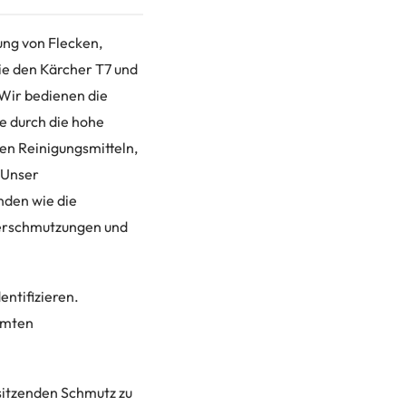
ung von Flecken,
e den Kärcher T7 und
 Wir bedienen die
e durch die hohe
len Reinigungsmitteln,
. Unser
nden wie die
Verschmutzungen und
entifizieren.
mmten
sitzenden Schmutz zu