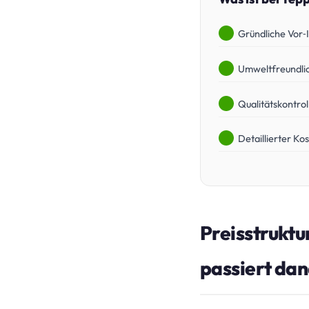
Gründliche Vor‑
Umweltfreundlic
Qualitätskontrol
Detaillierter Ko
Preisstruktu
passiert da