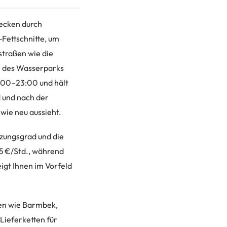
lecken durch
Fettschnitte, um
straßen wie die
e des Wasserparks
7:00–23:00 und hält
d und nach der
 wie neu aussieht.
tzungsgrad und die
45 €/Std., während
igt Ihnen im Vorfeld
den wie Barmbek,
Lieferketten für