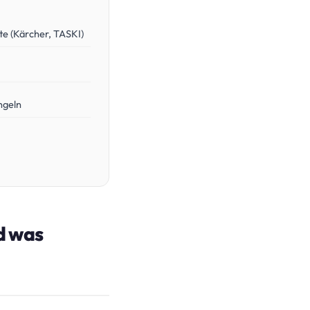
te (Kärcher, TASKI)
ngeln
nd was