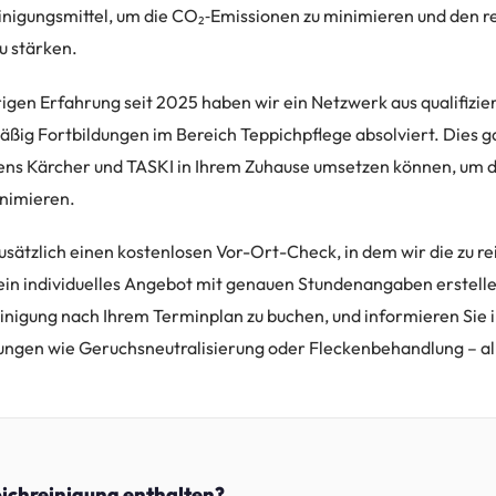
nigungsmittel, um die CO₂‑Emissionen zu minimieren und den r
u stärken.
igen Erfahrung seit 2025 haben wir ein Netzwerk aus qualifizi
ßig Fortbildungen im Bereich Teppichpflege absolviert. Dies ga
ens Kärcher und TASKI in Ihrem Zuhause umsetzen können, um d
nimieren.
usätzlich einen kostenlosen Vor-Ort-Check, in dem wir die zu r
in individuelles Angebot mit genauen Stundenangaben erstell
Reinigung nach Ihrem Terminplan zu buchen, und informieren Sie 
tungen wie Geruchsneutralisierung oder Fleckenbehandlung – all
pichreinigung enthalten?