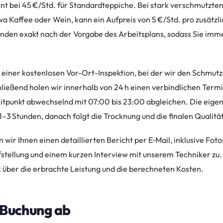
nt bei 45 €/Std. für Standardteppiche. Bei stark verschmutzte
wa Kaffee oder Wein, kann ein Aufpreis von 5 €/Std. pro zusätzli
nden exakt nach der Vorgabe des Arbeitsplans, sodass Sie immer
t einer kostenlosen Vor-Ort-Inspektion, bei der wir den Schmutz
ießend holen wir innerhalb von 24 h einen verbindlichen Termin
eitpunkt abwechselnd mit 07:00 bis 23:00 abgleichen. Die eigen
1–3 Stunden, danach folgt die Trocknung und die finalen Qualitä
wir Ihnen einen detaillierten Bericht per E‑Mail, inklusive Fot
stellung und einem kurzen Interview mit unserem Techniker zu
k über die erbrachte Leistung und die berechneten Kosten.
e Buchung ab