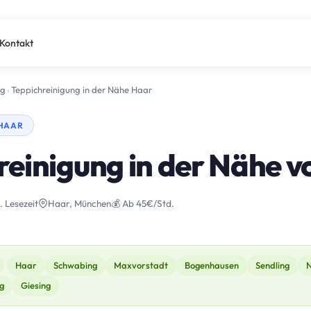
Kontakt
ng
›
Teppichreinigung in der Nähe Haar
 HAAR
reinigung in der Nähe 
. Lesezeit
Haar, München
💰 Ab 45€/Std.
Haar
Schwabing
Maxvorstadt
Bogenhausen
Sendling
N
g
Giesing