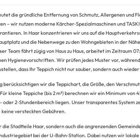
utet die gründliche Entfernung von Schmutz, Allergenen und F
ren – wir nutzen moderne Kärcher‑Spezialmaschinen und TASKI‑
rantieren. In Haar konzentrieren wir uns auf die Hauptverkehrs
auptplatz und die Nebenwege zu den Wohngebieten in der Näh
nser Team fährt zügig von Haus zu Haus, arbeitet im Zeitraum 0
ichen Hygienevorschriften. Wir prüfen jedes Muster vor, währen
stellen, dass Ihr Teppich nicht nur sauber, sondern auch wieder
ng berücksichtigen wir die Teppichart, die Größe, den Verschmu
ür kleine Teppiche (bis 2 m²) berechnen wir ein Minimum von 
5‑ oder 2‑Stundenbereich liegen. Unser transparentes System ze
– keine versteckten Gebühren.
r die Stadtteile Haar, sondern auch die angrenzenden Gemein
ndustriegebiet bei der U-Bahn‑Station. Dabei nutzen wir lokale 