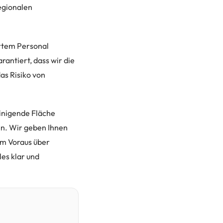
egionalen
ertem Personal
rantiert, dass wir die
as Risiko von
einigende Fläche
en. Wir geben Ihnen
im Voraus über
es klar und