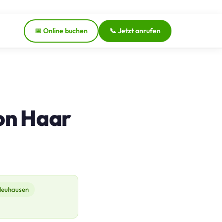
📅 Online buchen
📞 Jetzt anrufen
von Haar
euhausen