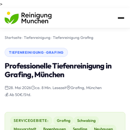
>
Startseite
›
Tiefenreinigung
›
Tiefenreinigung Grafing
TIEFENREINIGUNG · GRAFING
Professionelle Tiefenreinigung in
Grafing, München
28. Mai 2026
ca. 8 Min. Lesezeit
Grafing, München
💰 Ab 50€/Std.
SERVICEGEBIETE:
Grafing
Schwabing
Maxvorstadt
Bogenhausen
Sendling
Neuhausen