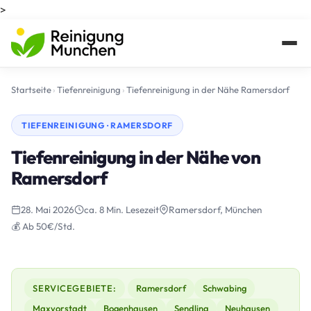
>
Startseite
›
Tiefenreinigung
›
Tiefenreinigung in der Nähe Ramersdorf
TIEFENREINIGUNG · RAMERSDORF
Tiefenreinigung in der Nähe von
Ramersdorf
28. Mai 2026
ca. 8 Min. Lesezeit
Ramersdorf, München
💰 Ab 50€/Std.
SERVICEGEBIETE:
Ramersdorf
Schwabing
Maxvorstadt
Bogenhausen
Sendling
Neuhausen