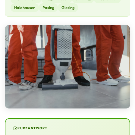
Haidhausen
Pasing
Giesing
KURZANTWORT