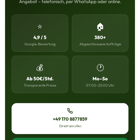
Angebot – telefonisch, per WhatsApp oder online.
⭐
🏠
4,9 / 5
380+
Google-Bewertung
Abgeschlossene Aufträge
💰
🕐
Ab 50€/Std.
Mo–So
Transparente Preise
07:00–23:00 Uhr
+49 170 8877859
Direkt anrufen