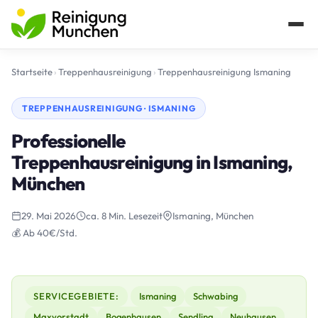
Startseite
›
Treppenhausreinigung
›
Treppenhausreinigung Ismaning
TREPPENHAUSREINIGUNG · ISMANING
Professionelle
Treppenhausreinigung in Ismaning,
München
29. Mai 2026
ca. 8 Min. Lesezeit
Ismaning, München
💰 Ab 40€/Std.
SERVICEGEBIETE:
Ismaning
Schwabing
Maxvorstadt
Bogenhausen
Sendling
Neuhausen