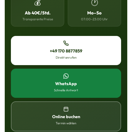
💰
🕐
Ab 40€/Std.
Mo–So
Transparente Preise
07:00–23:00 Uhr
+49 170 8877859
Direkt anrufen
WhatsApp
Schnelle Antwort
Online buchen
Termin wählen