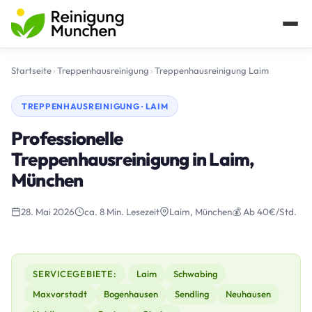
Startseite
›
Treppenhausreinigung
›
Treppenhausreinigung Laim
TREPPENHAUSREINIGUNG · LAIM
Professionelle
Treppenhausreinigung in Laim,
München
28. Mai 2026
ca. 8 Min. Lesezeit
Laim, München
💰 Ab 40€/Std.
SERVICEGEBIETE:
Laim
Schwabing
Maxvorstadt
Bogenhausen
Sendling
Neuhausen