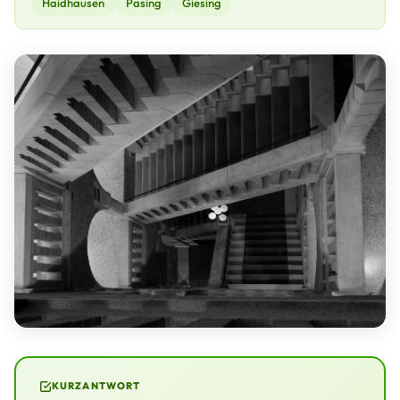
Haidhausen
Pasing
Giesing
KURZANTWORT