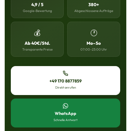
4,9 / 5
380+
Google-Bewertung
Abgeschlossene Aufträge
💰
🕐
Ab 40€/Std.
Mo–So
Transparente Preise
07:00–23:00 Uhr
+49 170 8877859
Direkt anrufen
WhatsApp
Schnelle Antwort