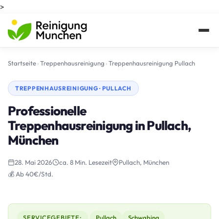
>
Startseite
›
Treppenhausreinigung
›
Treppenhausreinigung Pullach
TREPPENHAUSREINIGUNG · PULLACH
Professionelle
Treppenhausreinigung in Pullach,
München
28. Mai 2026
ca. 8 Min. Lesezeit
Pullach, München
💰 Ab 40€/Std.
SERVICEGEBIETE:
Pullach
Schwabing