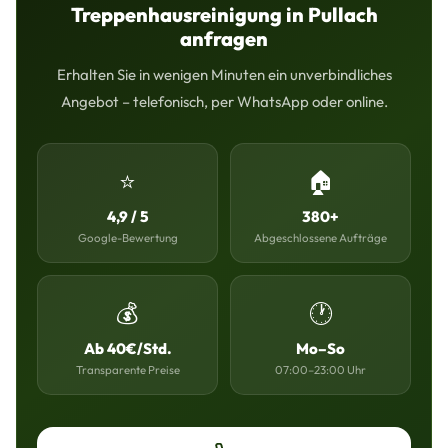
Treppenhausreinigung in Pullach
anfragen
Erhalten Sie in wenigen Minuten ein unverbindliches
Angebot – telefonisch, per WhatsApp oder online.
⭐
🏠
4,9 / 5
380+
Google-Bewertung
Abgeschlossene Aufträge
💰
🕐
Ab 40€/Std.
Mo–So
Transparente Preise
07:00–23:00 Uhr