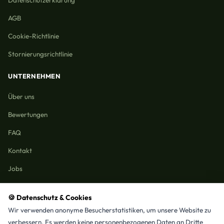
Datenschutzerklärung
AGB
Cookie-Richtlinie
Stornierungsrichtlinie
UNTERNEHMEN
Über uns
Bewertungen
FAQ
Kontakt
Jobs
🍪 Datenschutz & Cookies
Wir verwenden anonyme Besucherstatistiken, um unsere Website zu
Reinigungmunchen.de © 2026 Alle Rechte vorbehalten
verbessern. Es werden keine personenbezogenen Daten an Dritte