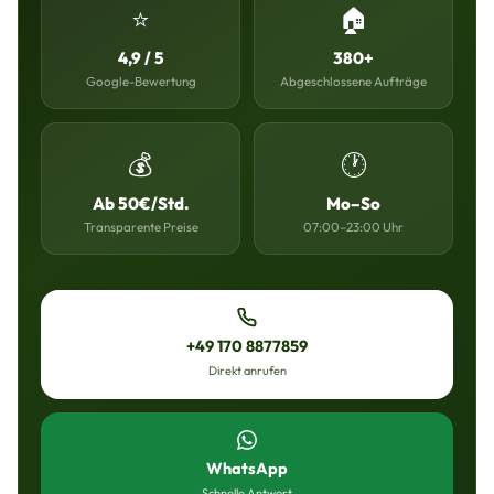
⭐
🏠
4,9 / 5
380+
Google-Bewertung
Abgeschlossene Aufträge
💰
🕐
Ab 50€/Std.
Mo–So
Transparente Preise
07:00–23:00 Uhr
+49 170 8877859
Direkt anrufen
WhatsApp
Schnelle Antwort