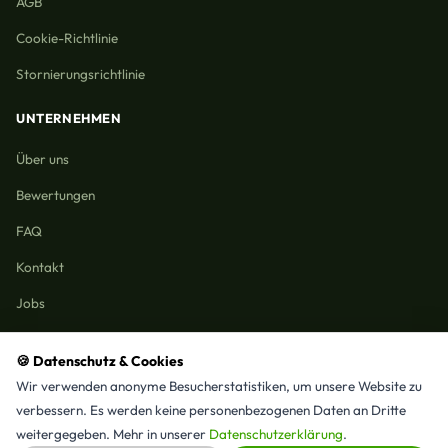
AGB
Cookie-Richtlinie
Stornierungsrichtlinie
UNTERNEHMEN
Über uns
Bewertungen
FAQ
Kontakt
Jobs
🍪 Datenschutz & Cookies
Wir verwenden anonyme Besucherstatistiken, um unsere Website zu
Reinigungmunchen.de © 2026 Alle Rechte vorbehalten
verbessern. Es werden keine personenbezogenen Daten an Dritte
Alle Leistungen & Stadtteile
weitergegeben. Mehr in unserer
Datenschutzerklärung
.
⭐ 4,9/5 Google · 15 Bewertungen · Seit 2025 in München