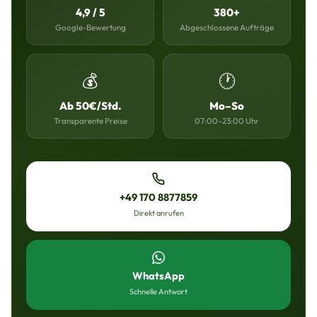
4,9 / 5
380+
Google-Bewertung
Abgeschlossene Aufträge
💰
🕐
Ab 50€/Std.
Mo–So
Transparente Preise
07:00–23:00 Uhr
+49 170 8877859
Direkt anrufen
WhatsApp
Schnelle Antwort