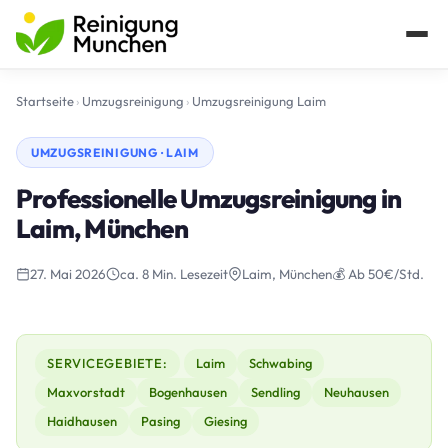
Startseite
›
Umzugsreinigung
›
Umzugsreinigung Laim
UMZUGSREINIGUNG · LAIM
Professionelle Umzugsreinigung in
Laim, München
27. Mai 2026
ca. 8 Min. Lesezeit
Laim, München
💰 Ab 50€/Std.
SERVICEGEBIETE:
Laim
Schwabing
Maxvorstadt
Bogenhausen
Sendling
Neuhausen
Haidhausen
Pasing
Giesing