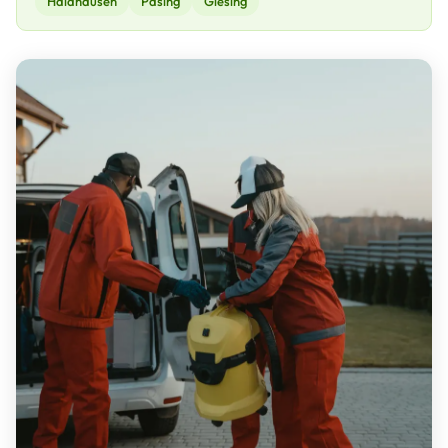
Haidhausen
Pasing
Giesing