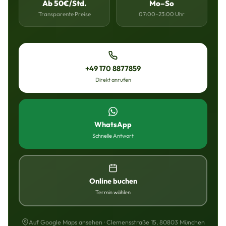
Ab 50€/Std.
Mo–So
Transparente Preise
07:00–23:00 Uhr
+49 170 8877859
Direkt anrufen
WhatsApp
Schnelle Antwort
Online buchen
Termin wählen
Auf Google Maps ansehen · Clemensstraße 15, 80803 München