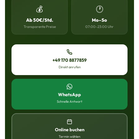
💰
🕐
Ab 50€/Std.
Mo–So
Transparente Preise
07:00–23:00 Uhr
+49 170 8877859
Direkt anrufen
WhatsApp
Schnelle Antwort
Online buchen
Termin wählen