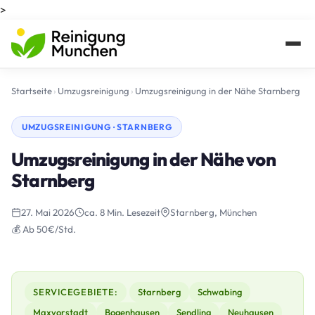
>
Startseite
›
Umzugsreinigung
›
Umzugsreinigung in der Nähe Starnberg
UMZUGSREINIGUNG · STARNBERG
Umzugsreinigung in der Nähe von
Starnberg
27. Mai 2026
ca. 8 Min. Lesezeit
Starnberg, München
💰 Ab 50€/Std.
SERVICEGEBIETE:
Starnberg
Schwabing
Maxvorstadt
Bogenhausen
Sendling
Neuhausen