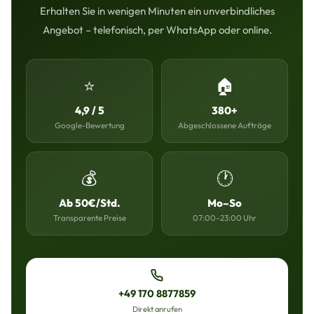
Erhalten Sie in wenigen Minuten ein unverbindliches
Angebot – telefonisch, per WhatsApp oder online.
⭐
🏠
4,9 / 5
380+
Google-Bewertung
Abgeschlossene Aufträge
💰
🕐
Ab 50€/Std.
Mo–So
Transparente Preise
07:00–23:00 Uhr
+49 170 8877859
Direkt anrufen