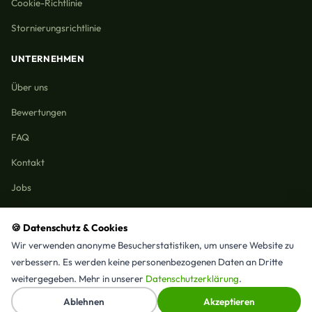
Cookie-Richtlinie
Stornierungsrichtlinie
UNTERNEHMEN
Über uns
Bewertungen
FAQ
Kontakt
Jobs
🍪 Datenschutz & Cookies
Wir verwenden anonyme Besucherstatistiken, um unsere Website zu
Reinigungmunchen.de © 2026 Alle Rechte vorbehalten
verbessern. Es werden keine personenbezogenen Daten an Dritte
Alle Leistungen & Stadtteile
weitergegeben. Mehr in unserer
Datenschutzerklärung
.
⭐ 4,9/5 Google · 15 Bewertungen · Seit 2025 in München
↑
Ablehnen
Akzeptieren