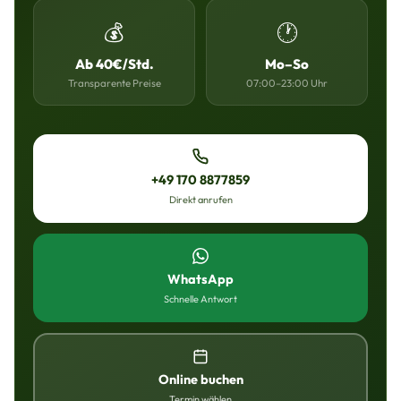
💰
🕐
Ab 40€/Std.
Mo–So
Transparente Preise
07:00–23:00 Uhr
+49 170 8877859
Direkt anrufen
WhatsApp
Schnelle Antwort
Online buchen
Termin wählen