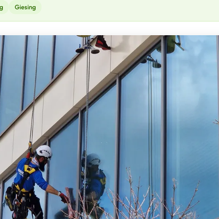
g
Giesing