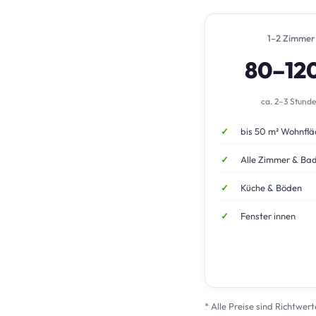
1–2 Zimmer
80–12
ca. 2–3 Stund
bis 50 m² Wohnflä
Alle Zimmer & Ba
Küche & Böden
Fenster innen
* Alle Preise sind Richtwer