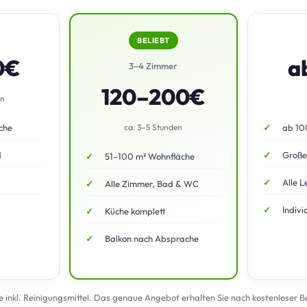
BELIEBT
0€
a
3–4 Zimmer
120–200€
en
che
ca. 3–5 Stunden
ab 10
d
Große
51–100 m² Wohnfläche
Alle L
Alle Zimmer, Bad & WC
Indivi
Küche komplett
Balkon nach Absprache
te inkl. Reinigungsmittel. Das genaue Angebot erhalten Sie nach kostenloser 