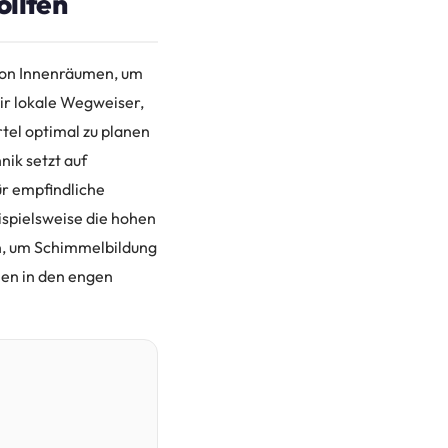
ollten
 von Innenräumen, um
ir lokale Wegweiser,
tel optimal zu planen
ik setzt auf
ür empfindliche
ispielsweise die hohen
n, um Schimmelbildung
len in den engen