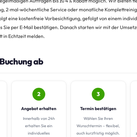
regelmäßigen Aufträgen bis zu 4 % Rabatt möglich. Wir bieten f
g, 2‑mal‑wöchentliche Service oder monatliche Komplettreinigu
rfolgt eine kostenfreie Vorbesichtigung, gefolgt von einem indivi
s Sie per E‑Mail bestätigen. Danach starten wir mit der Umsetz
t in Echtzeit melden.
e Buchung ab
2
3
Angebot erhalten
Termin bestätigen
Innerhalb von 24h
Wählen Sie Ihren
erhalten Sie ein
Wunschtermin – flexibel,
individuelles
auch kurzfristig möglich.