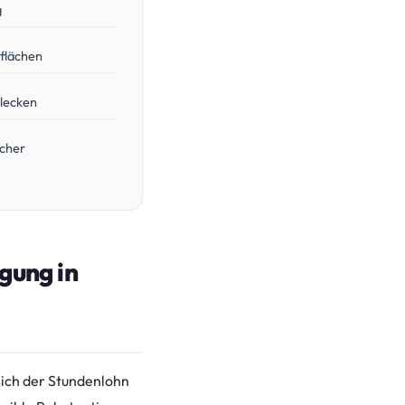
g
flächen
Flecken
rcher
gung in
sich der Stundenlohn