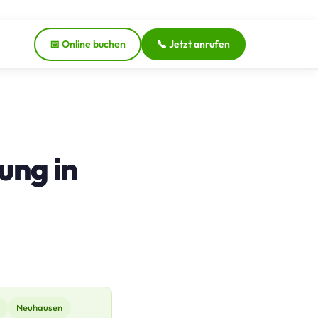
📅 Online buchen
📞 Jetzt anrufen
ung in
Neuhausen