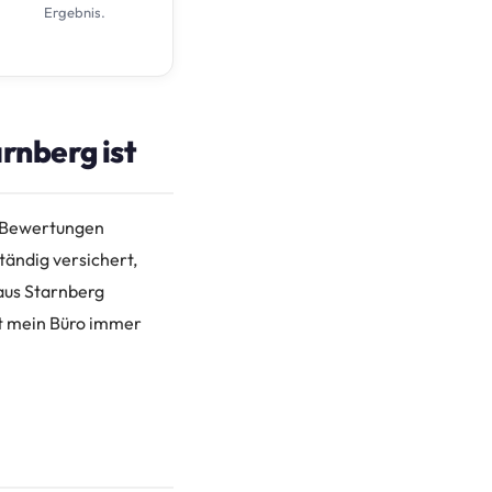
Ergebnis.
rnberg ist
e‑Bewertungen
tändig versichert,
 aus Starnberg
st mein Büro immer