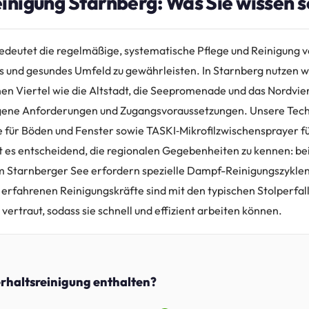
inigung Starnberg: Was Sie wissen s
edeutet die regelmäßige, systematische Pflege und Reinigung
s und gesundes Umfeld zu gewährleisten. In Starnberg nutzen w
hen Viertel wie die Altstadt, die Seepromenade und das Nordvier
igene Anforderungen und Zugangsvoraussetzungen. Unsere Techn
 für Böden und Fenster sowie TASKI‑Mikrofilzwischensprayer f
t es entscheidend, die regionalen Gegebenheiten zu kennen: be
m Starnberger See erfordern spezielle Dampf-Reinigungszykle
 erfahrenen Reinigungskräfte sind mit den typischen Stolperfal
ertraut, sodass sie schnell und effizient arbeiten können.
erhaltsreinigung enthalten?