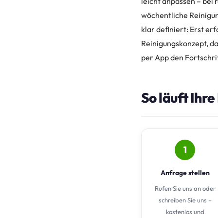
leicht anpassen – bei 
wöchentliche Reinigun
klar definiert: Erst e
Reinigungskonzept, da
per App den Fortschrit
So läuft Ihr
1
Anfrage stellen
Rufen Sie uns an oder
schreiben Sie uns –
kostenlos und