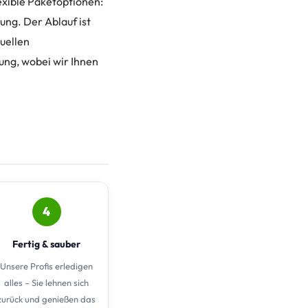
lexible Paketoptionen:
ng. Der Ablauf ist
duellen
ung, wobei wir Ihnen
4
Fertig & sauber
Unsere Profis erledigen
alles – Sie lehnen sich
zurück und genießen das