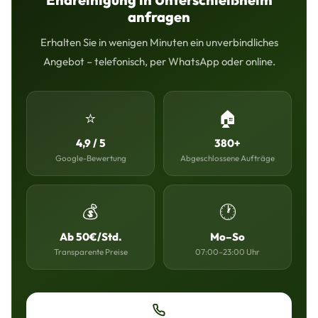
anfragen
Erhalten Sie in wenigen Minuten ein unverbindliches
Angebot – telefonisch, per WhatsApp oder online.
⭐
🏠
4,9 / 5
380+
Google-Bewertung
Abgeschlossene Aufträge
💰
🕐
Ab 50€/Std.
Mo–So
Transparente Preise
07:00–23:00 Uhr