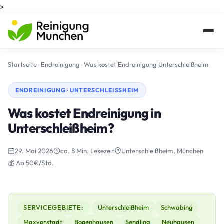
>
Startseite
›
Endreinigung
›
Was kostet Endreinigung Unterschleißheim
ENDREINIGUNG · UNTERSCHLEISSHEIM
Was kostet Endreinigung in
Unterschleißheim?
29. Mai 2026
ca. 8 Min. Lesezeit
Unterschleißheim, München
💰 Ab 50€/Std.
SERVICEGEBIETE:
Unterschleißheim
Schwabing
Maxvorstadt
Bogenhausen
Sendling
Neuhausen