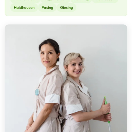
Haidhausen
Pasing
Giesing