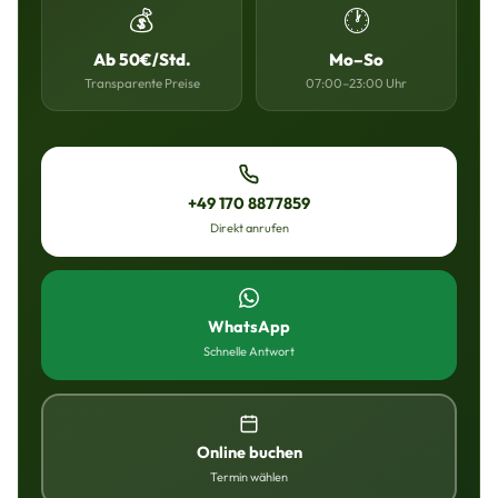
💰
🕐
Ab 50€/Std.
Mo–So
Transparente Preise
07:00–23:00 Uhr
+49 170 8877859
Direkt anrufen
WhatsApp
Schnelle Antwort
Online buchen
Termin wählen