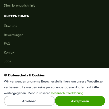
Stornierungsrichtlinie
UNTERNEHMEN
Über uns
Bewertungen
FAQ
Kontakt
Jobs
🍪 Datenschutz & Cookies
Wir verwenden anonyme Besucherstatistiken, um unsere Website zu
Reinigungmunchen.de © 2026 Alle Rechte vorbehalten
verbessern. Es werden keine personenbezogenen Daten an Dritte
Alle Leistungen & Stadtteile
weitergegeben. Mehr in unserer
Datenschutzerklärung
.
⭐ 4,9/5 Google · 15 Bewertungen · Seit 2025 in München
↑
Ablehnen
Akzeptieren