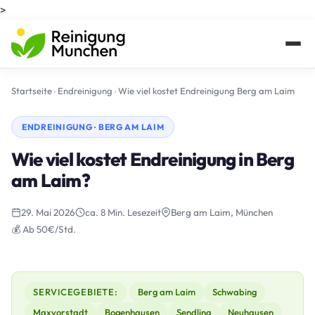
>
Startseite
›
Endreinigung
›
Wie viel kostet Endreinigung Berg am Laim
ENDREINIGUNG · BERG AM LAIM
Wie viel kostet Endreinigung in Berg
am Laim?
29. Mai 2026
ca. 8 Min. Lesezeit
Berg am Laim, München
💰 Ab 50€/Std.
SERVICEGEBIETE:
Berg am Laim
Schwabing
Maxvorstadt
Bogenhausen
Sendling
Neuhausen