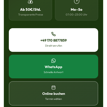
💰
🕐
Ab 50€/Std.
Mo–So
Transparente Preise
07:00–23:00 Uhr
+49 170 8877859
Direkt anrufen
WhatsApp
Schnelle Antwort
Online buchen
Termin wählen