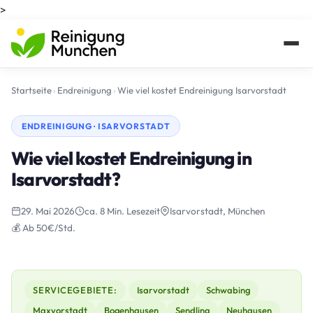
>
Startseite
›
Endreinigung
›
Wie viel kostet Endreinigung Isarvorstadt
ENDREINIGUNG · ISARVORSTADT
Wie viel kostet Endreinigung in
Isarvorstadt?
29. Mai 2026
ca. 8 Min. Lesezeit
Isarvorstadt, München
💰 Ab 50€/Std.
SERVICEGEBIETE:
Isarvorstadt
Schwabing
Maxvorstadt
Bogenhausen
Sendling
Neuhausen