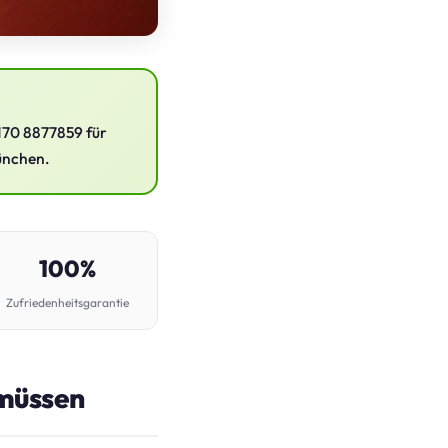
170 8877859 für
München.
100%
Zufriedenheitsgarantie
 müssen