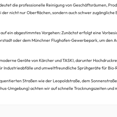
utet die professionelle Reinigung von Geschäftsräumen, Produ
i der nicht nur Oberflächen, sondern auch schwer zugängliche 
 auf ein abgestimmtes Vorgehen: Zunächst erfolgt eine Vorbesic
rstadt oder dem Münchner Flughafen‑Gewerbepark, um den A
moderne Geräte von Kärcher und TASKI, darunter Hochdruckrei
r Industrieabfälle und umweltfreundliche Sprühgeräte für Bio‑
requentierten Straßen wie der Leopoldstraße, dem Sonnenstraß
hus‑Umgebung) achten wir auf schnelle Trocknungszeiten und 