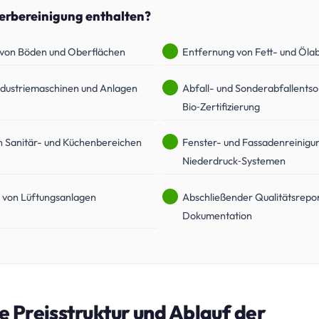
werbereinigung enthalten?
 von Böden und Oberflächen
Entfernung von Fett- und Öla
ndustriemaschinen und Anlagen
Abfall- und Sonderabfallents
Bio‑Zertifizierung
n Sanitär- und Küchenbereichen
Fenster- und Fassadenreinigu
Niederdruck‑Systemen
g von Lüftungsanlagen
Abschließender Qualitätsrepo
Dokumentation
 Preisstruktur und Ablauf der