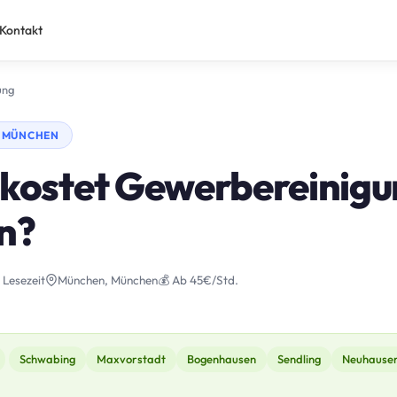
Kontakt
ung
· MÜNCHEN
 kostet Gewerbereinigu
n?
 Lesezeit
München, München
💰 Ab 45€/Std.
Schwabing
Maxvorstadt
Bogenhausen
Sendling
Neuhause