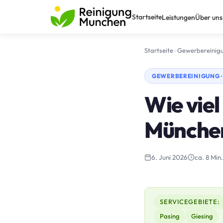
Startseite
Leistungen
Über uns
Startseite
›
Gewerbereinig
GEWERBEREINIGUNG 
Wie viel
Münche
6. Juni 2026
ca. 8 Min.
SERVICEGEBIETE:
Pasing
Giesing