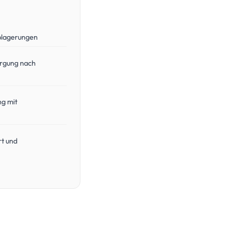
blagerungen
orgung nach
ng mit
rt und