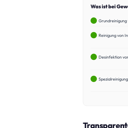
Was ist bei Ge
Grundreinigung
Reinigung von I
Desinfektion vo
Spezialreinigun
Transparente