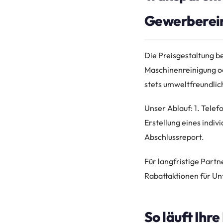
Gewerberein
Die Preisgestaltung b
Maschinenreinigung o
stets umweltfreundlic
Unser Ablauf: 1. Tele
Erstellung eines indi
Abschlussreport.
Für langfristige Partn
Rabattaktionen für U
So läuft Ihr