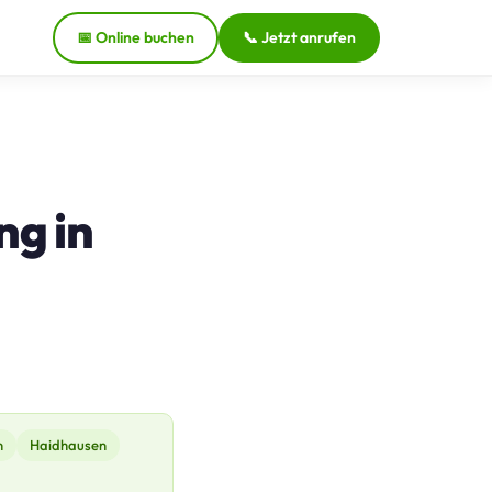
📅 Online buchen
📞 Jetzt anrufen
ng in
n
Haidhausen