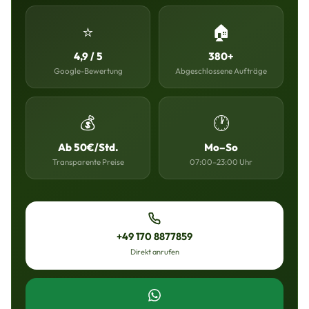
⭐
🏠
4,9 / 5
380+
Google-Bewertung
Abgeschlossene Aufträge
💰
🕐
Ab 50€/Std.
Mo–So
Transparente Preise
07:00–23:00 Uhr
+49 170 8877859
Direkt anrufen