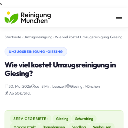
>
Startseite
›
Umzugsreinigung
›
Wie viel kostet Umzugsreinigung Giesing
UMZUGSREINIGUNG · GIESING
Wie viel kostet Umzugsreinigung in
Giesing?
30. Mai 2026
ca. 8 Min. Lesezeit
Giesing, München
💰 Ab 50€/Std.
SERVICEGEBIETE:
Giesing
Schwabing
Maxvorstadt
Bogenhausen
Sendling
Neuhausen