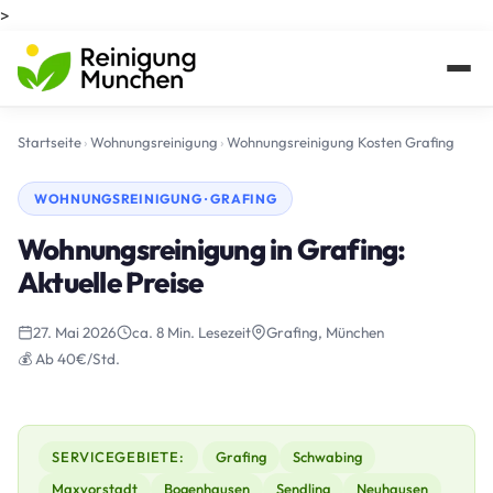
>
Startseite
›
Wohnungsreinigung
›
Wohnungsreinigung Kosten Grafing
WOHNUNGSREINIGUNG · GRAFING
Wohnungsreinigung in Grafing:
Aktuelle Preise
27. Mai 2026
ca. 8 Min. Lesezeit
Grafing, München
💰 Ab 40€/Std.
SERVICEGEBIETE:
Grafing
Schwabing
Maxvorstadt
Bogenhausen
Sendling
Neuhausen