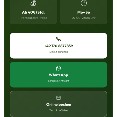
💰
🕐
Ab 40€/Std.
Mo–So
Transparente Preise
07:00–23:00 Uhr
+49 170 8877859
Direkt anrufen
WhatsApp
Schnelle Antwort
Online buchen
Termin wählen