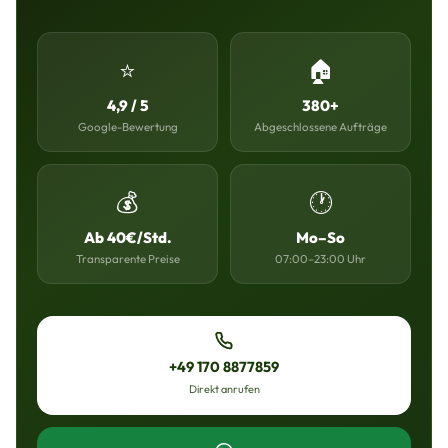
⭐
🏠
4,9 / 5
380+
Google-Bewertung
Abgeschlossene Aufträge
💰
🕐
Ab 40€/Std.
Mo–So
Transparente Preise
07:00–23:00 Uhr
+49 170 8877859
Direkt anrufen