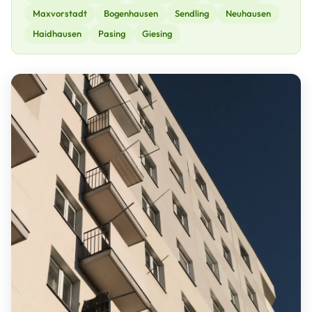
Maxvorstadt
Bogenhausen
Sendling
Neuhausen
Haidhausen
Pasing
Giesing