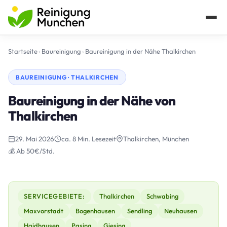
Startseite
›
Baureinigung
›
Baureinigung in der Nähe Thalkirchen
BAUREINIGUNG · THALKIRCHEN
Baureinigung in der Nähe von
Thalkirchen
29. Mai 2026
ca. 8 Min. Lesezeit
Thalkirchen, München
💰 Ab 50€/Std.
SERVICEGEBIETE:
Thalkirchen
Schwabing
Maxvorstadt
Bogenhausen
Sendling
Neuhausen
Haidhausen
Pasing
Giesing