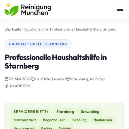
Startseite
›
Haushaltshilfe
›
Professionelle Haushaltshilfe Starnberg
HAUSHALTSHILFE · STARNBERG
Professionelle Haushaltshilfe in
Starnberg
29. Mai 2026
ca. 8 Min. Lesezeit
Starnberg, München
💰 Ab 40€/Std.
SERVICEGEBIETE:
Starnberg
Schwabing
Maxvorstadt
Bogenhausen
Sendling
Neuhausen
Haidhausen
Pasing
Giesing