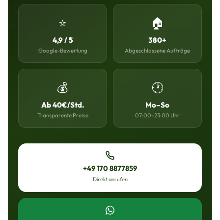
⭐
🏠
4,9 / 5
380+
Google-Bewertung
Abgeschlossene Aufträge
💰
🕐
Ab 40€/Std.
Mo–So
Transparente Preise
07:00–23:00 Uhr
+49 170 8877859
Direkt anrufen