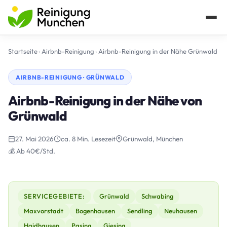
Startseite
›
Airbnb-Reinigung
›
Airbnb-Reinigung in der Nähe Grünwald
AIRBNB-REINIGUNG · GRÜNWALD
Airbnb-Reinigung in der Nähe von
Grünwald
27. Mai 2026
ca. 8 Min. Lesezeit
Grünwald, München
💰 Ab 40€/Std.
SERVICEGEBIETE:
Grünwald
Schwabing
Maxvorstadt
Bogenhausen
Sendling
Neuhausen
Haidhausen
Pasing
Giesing