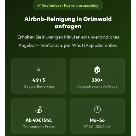
✅ Kostenloser Kostenvoranschlag
Airbnb-Reinigung in Grünwald
anfragen
Erhalten Sie in wenigen Minuten ein unverbindliches
Angebot – telefonisch, per WhatsApp oder online.
⭐
🏠
4,9 / 5
380+
Google-Bewertung
Abgeschlossene Aufträge
💰
🕐
Ab 40€/Std.
Mo–So
Transparente Preise
07:00–23:00 Uhr