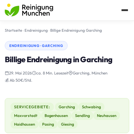
Startseite
›
Endreinigung
›
Billige Endreinigung Garching
ENDREINIGUNG · GARCHING
Billige Endreinigung in Garching
29. Mai 2026
ca. 8 Min. Lesezeit
Garching, München
💰 Ab 50€/Std.
SERVICEGEBIETE:
Garching
Schwabing
Maxvorstadt
Bogenhausen
Sendling
Neuhausen
Haidhausen
Pasing
Giesing