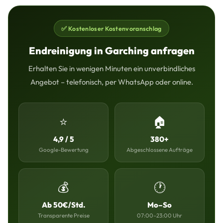
✅ Kostenloser Kostenvoranschlag
Endreinigung in Garching anfragen
Erhalten Sie in wenigen Minuten ein unverbindliches
Angebot – telefonisch, per WhatsApp oder online.
⭐
🏠
4,9 / 5
380+
Google-Bewertung
Abgeschlossene Aufträge
💰
🕐
Ab 50€/Std.
Mo–So
Transparente Preise
07:00–23:00 Uhr