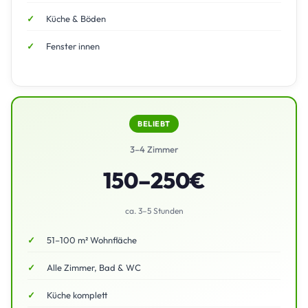
Küche & Böden
Fenster innen
BELIEBT
3–4 Zimmer
150–250€
ca. 3–5 Stunden
51–100 m² Wohnfläche
Alle Zimmer, Bad & WC
Küche komplett