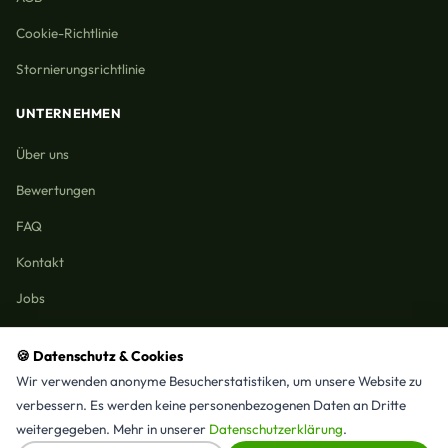
Cookie-Richtlinie
Stornierungsrichtlinie
UNTERNEHMEN
Über uns
Bewertungen
FAQ
Kontakt
Jobs
🍪 Datenschutz & Cookies
Wir verwenden anonyme Besucherstatistiken, um unsere Website zu
Reinigungmunchen.de © 2026 Alle Rechte vorbehalten
verbessern. Es werden keine personenbezogenen Daten an Dritte
Alle Leistungen & Stadtteile
weitergegeben. Mehr in unserer
Datenschutzerklärung
.
⭐ 4,9/5 Google · 15 Bewertungen · Seit 2025 in München