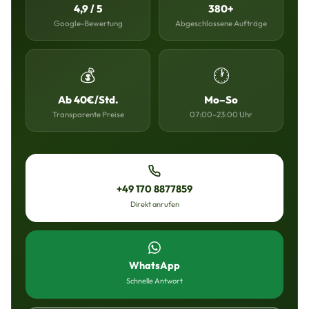
4,9 / 5
380+
Google-Bewertung
Abgeschlossene Aufträge
💰
🕐
Ab 40€/Std.
Mo–So
Transparente Preise
07:00–23:00 Uhr
+49 170 8877859
Direkt anrufen
WhatsApp
Schnelle Antwort