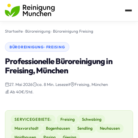
Startseite
›
Büroreinigung
›
Büroreinigung Freising
BÜROREINIGUNG · FREISING
Professionelle Büroreinigung in
Freising, München
27. Mai 2026
ca. 8 Min. Lesezeit
Freising, München
💰 Ab 40€/Std.
SERVICEGEBIETE:
Freising
Schwabing
Maxvorstadt
Bogenhausen
Sendling
Neuhausen
Haidhausen
Pasing
Giesing