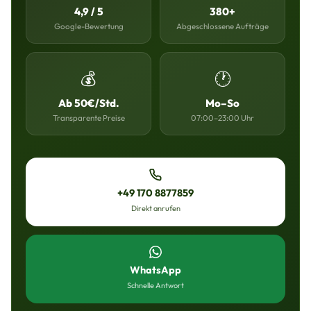
4,9 / 5
380+
Google-Bewertung
Abgeschlossene Aufträge
💰
🕐
Ab 50€/Std.
Mo–So
Transparente Preise
07:00–23:00 Uhr
+49 170 8877859
Direkt anrufen
WhatsApp
Schnelle Antwort