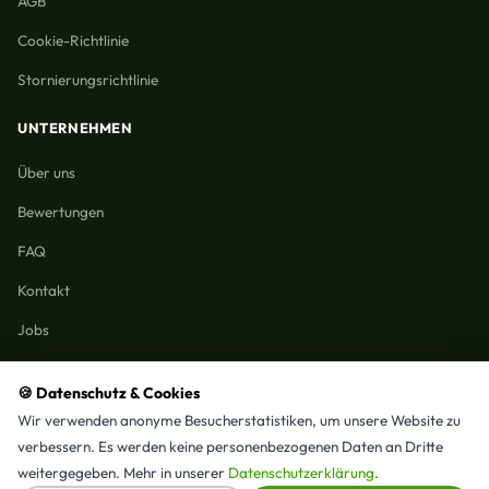
AGB
Cookie-Richtlinie
Stornierungsrichtlinie
UNTERNEHMEN
Über uns
Bewertungen
FAQ
Kontakt
Jobs
🍪 Datenschutz & Cookies
Wir verwenden anonyme Besucherstatistiken, um unsere Website zu
Reinigungmunchen.de © 2026 Alle Rechte vorbehalten
verbessern. Es werden keine personenbezogenen Daten an Dritte
Alle Leistungen & Stadtteile
weitergegeben. Mehr in unserer
Datenschutzerklärung
.
⭐ 4,9/5 Google · 15 Bewertungen · Seit 2025 in München