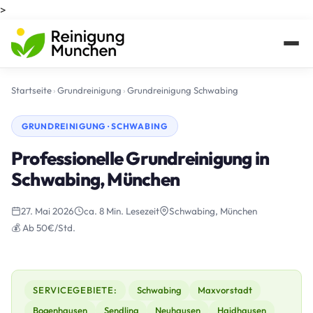
>
Startseite
›
Grundreinigung
›
Grundreinigung Schwabing
GRUNDREINIGUNG · SCHWABING
Professionelle Grundreinigung in
Schwabing, München
27. Mai 2026
ca. 8 Min. Lesezeit
Schwabing, München
💰 Ab 50€/Std.
SERVICEGEBIETE:
Schwabing
Maxvorstadt
Bogenhausen
Sendling
Neuhausen
Haidhausen