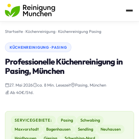
Startseite
›
Küchenreinigung
›
Küchenreinigung Pasing
KÜCHENREINIGUNG · PASING
Professionelle Küchenreinigung in
Pasing, München
27. Mai 2026
ca. 8 Min. Lesezeit
Pasing, München
💰 Ab 40€/Std.
SERVICEGEBIETE:
Pasing
Schwabing
Maxvorstadt
Bogenhausen
Sendling
Neuhausen
Haidhausen
Giesing
Schwabing-Nord