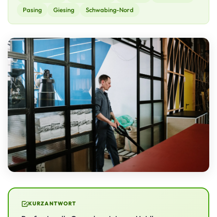
Pasing
Giesing
Schwabing-Nord
KURZANTWORT