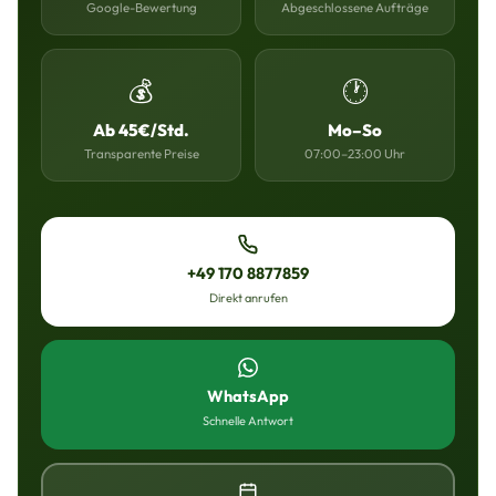
Google-Bewertung
Abgeschlossene Aufträge
💰
🕐
Ab 45€/Std.
Mo–So
Transparente Preise
07:00–23:00 Uhr
+49 170 8877859
Direkt anrufen
WhatsApp
Schnelle Antwort