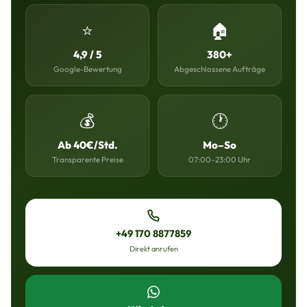
⭐
🏠
4,9 / 5
380+
Google-Bewertung
Abgeschlossene Aufträge
💰
🕐
Ab 40€/Std.
Mo–So
Transparente Preise
07:00–23:00 Uhr
+49 170 8877859
Direkt anrufen