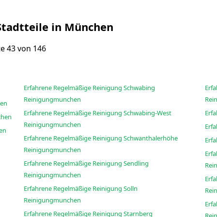
Stadtteile in München
ite 43 von 146
Erfahrene Regelmäßige Reinigung Schwabing
Erf
Reinigungmunchen
Rei
munchen
Erfahrene Regelmäßige Reinigung Schwabing-West
gungmunchen
Reinigungmunchen
unchen
Erfahrene Regelmäßige Reinigung Schwanthalerhöhe
Reinigungmunchen
Erf
Erfahrene Regelmäßige Reinigung Sendling
Rei
Reinigungmunchen
Erf
Erfahrene Regelmäßige Reinigung Solln
Rei
Reinigungmunchen
Erf
Erfahrene Regelmäßige Reinigung Starnberg
Rei