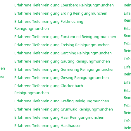
Erfahrene Tiefenreinigung Ebersberg Reinigungmunchen
Rei
Erfahrene Tiefenreinigung Erding Reinigungmunchen
Erf
Rei
Erfahrene Tiefenreinigung Feldmoching
Reinigungmunchen
Erf
Rei
Erfahrene Tiefenreinigung Forstenried Reinigungmunchen
Erf
Erfahrene Tiefenreinigung Freising Reinigungmunchen
Rei
Erfahrene Tiefenreinigung Garching Reinigungmunchen
Erfahrene Tiefenreinigung Gauting Reinigungmunchen
Erf
gmunchen
Erfahrene Tiefenreinigung Germering Reinigungmunchen
Rei
ngmunchen
Erfahrene Tiefenreinigung Giesing Reinigungmunchen
Erfahrene Tiefenreinigung Glockenbach
Erf
Reinigungmunchen
Rei
Erfahrene Tiefenreinigung Grafing Reinigungmunchen
Erf
Erfahrene Tiefenreinigung Grünwald Reinigungmunchen
Rei
Erfahrene Tiefenreinigung Haar Reinigungmunchen
Erf
Erfahrene Tiefenreinigung Haidhausen
Rei