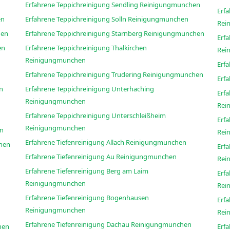
Erfahrene Teppichreinigung Sendling Reinigungmunchen
Erfa
chen
Erfahrene Teppichreinigung Solln Reinigungmunchen
Rei
munchen
Erfahrene Teppichreinigung Starnberg Reinigungmunchen
Erf
nchen
Erfahrene Teppichreinigung Thalkirchen
Rei
Reinigungmunchen
Erfahrene Teppichreinigung Trudering Reinigungmunchen
hen
Erfahrene Teppichreinigung Unterhaching
Erf
Reinigungmunchen
Rei
Erfahrene Teppichreinigung Unterschleißheim
Erf
Reinigungmunchen
hen
Rei
Erfahrene Tiefenreinigung Allach Reinigungmunchen
ngmunchen
Erf
Erfahrene Tiefenreinigung Au Reinigungmunchen
Rei
Erfahrene Tiefenreinigung Berg am Laim
Erf
Reinigungmunchen
Rei
Erfahrene Tiefenreinigung Bogenhausen
Erf
Reinigungmunchen
Rei
Erfahrene Tiefenreinigung Dachau Reinigungmunchen
gmunchen
Erf