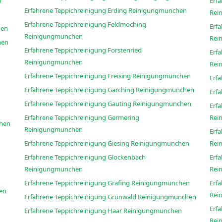
n
Erf
Erfahrene Teppichreinigung Erding Reinigungmunchen
Rei
Erfahrene Teppichreinigung Feldmoching
Erf
gmunchen
Reinigungmunchen
Rei
gmunchen
Erfahrene Teppichreinigung Forstenried
Erf
Reinigungmunchen
Rei
Erfahrene Teppichreinigung Freising Reinigungmunchen
Erfahrene Teppichreinigung Garching Reinigungmunchen
Erfahrene Teppichreinigung Gauting Reinigungmunchen
Erf
Erfahrene Teppichreinigung Germering
Rei
ungmunchen
Reinigungmunchen
Erf
Erfahrene Teppichreinigung Giesing Reinigungmunchen
Rei
Erfahrene Teppichreinigung Glockenbach
Erf
Reinigungmunchen
Rei
n
Erfahrene Teppichreinigung Grafing Reinigungmunchen
Erf
unchen
Rei
Erfahrene Teppichreinigung Grünwald Reinigungmunchen
Erf
Erfahrene Teppichreinigung Haar Reinigungmunchen
Rei